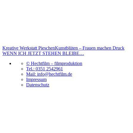
Kreative Werkstatt PieschenKunstblüten – Frauen machen Druck
WENN ICH JETZT STEHEN BLEIBE…
© Hechtfilm – filmproduktion
Tel.: 0351 2542961
Mail: info@hechtfilm.de
Impressum
Datenschutz