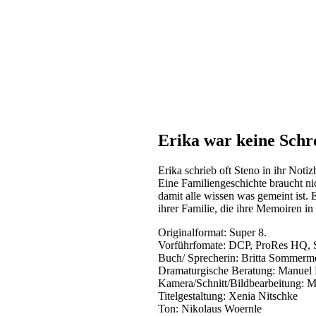
Erika war keine Schr
Erika schrieb oft Steno in ihr Notiz
Eine Familiengeschichte braucht n
damit alle wissen was gemeint ist. E
ihrer Familie, die ihre Memoiren i
Originalformat: Super 8.
Vorführfomate: DCP, ProRes HQ, 
Buch/ Sprecherin: Britta Sommerm
Dramaturgische Beratung: Manuel
Kamera/Schnitt/Bildbearbeitung:
Titelgestaltung: Xenia Nitschke
Ton: Nikolaus Woernle